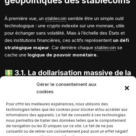
géopolitiques des stablecoins
À première vue, un
stablecoin
semble être un simple outil
technologique : une crypto indexée sur une monnaie, utile
pour échanger sans volatilité. Mais à l’échelle des États et
des institutions financières, ces actifs représentent
un défi
stratégique majeur
. Car derrière chaque
stablecoin
se
cache une
logique de pouvoir monétaire.
3.1. La dollarisation massive de la
crypto-économie
Gérer le consentement aux
cookies
La quasi-totalité des stablecoins dominants sont adossés au
Pour offrir les meilleures expériences, nous utilisons des
dollar américain
:
technologies telles que les cookies pour stocker et/ou accéder aux
informations des appareils. Le fait de consentir à ces technologies
nous permettra de traiter des données telles que le comportement
USDT (Tether)
,
de navigation ou les ID uniques sur ce site. Le fait de ne pas
consentir ou de retirer son consentement peut avoir un effet négatif