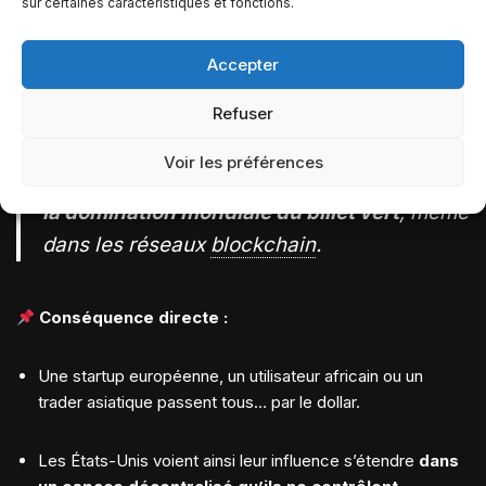
sur certaines caractéristiques et fonctions.
USDC (Circle + Coinbase)
,
Accepter
BUSD (ex Binance, aujourd’hui marginalisé)
.
Refuser
Résultat :
plus de 90 % des transactions en
Voir les préférences
stablecoin
se font en dollar
, ce qui renforce
la domination mondiale du billet vert
, même
dans les réseaux
blockchain
.
Conséquence directe :
Une startup européenne, un utilisateur africain ou un
trader asiatique passent tous… par le dollar.
Les États-Unis voient ainsi leur influence s’étendre
dans