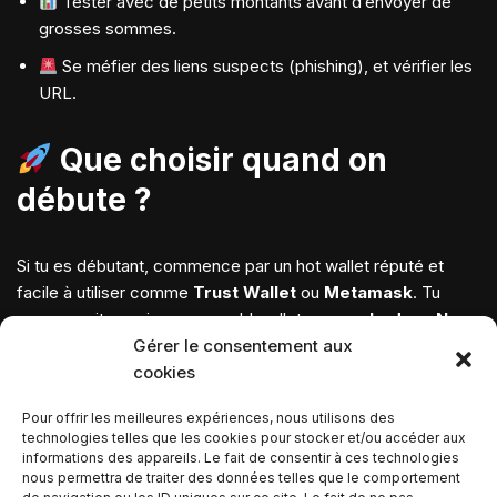
Tester avec de petits montants avant d’envoyer de
grosses sommes.
Se méfier des liens suspects (phishing), et vérifier les
URL.
Que choisir quand on
débute ?
Si tu es débutant, commence par un hot wallet réputé et
facile à utiliser comme
Trust Wallet
ou
Metamask
. Tu
peux ensuite envisager un cold wallet comme
Ledger Nano
S Plus
pour sécuriser tes fonds.
Gérer le consentement aux
cookies
L’important est de
comprendre ce que tu fais
. En crypto,
Pour offrir les meilleures expériences, nous utilisons des
la sécurité repose sur toi. Pas de banque, pas de service
technologies telles que les cookies pour stocker et/ou accéder aux
client pour « réinitialiser ton mot de passe ».
informations des appareils. Le fait de consentir à ces technologies
nous permettra de traiter des données telles que le comportement