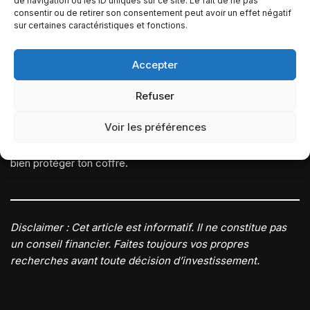
de navigation ou les ID uniques sur ce site. Le fait de ne pas
En conclusion
consentir ou de retirer son consentement peut avoir un effet négatif
sur certaines caractéristiques et fonctions.
Stocker ses cryptomonnaies, c’est gérer ses propres clés.
Accepter
C’est ce qui fait la force de la crypto, mais aussi ce qui la
rend exigeante.
Refuser
Voir les préférences
Prends le temps d’apprendre, de tester, de sécuriser.
En
crypto, tu es ta propre banque
. Et ça commence par
bien protéger ton coffre.
Disclaimer : Cet article est informatif. Il ne constitue pas
un conseil financier. Faites toujours vos propres
recherches avant toute décision d’investissement.