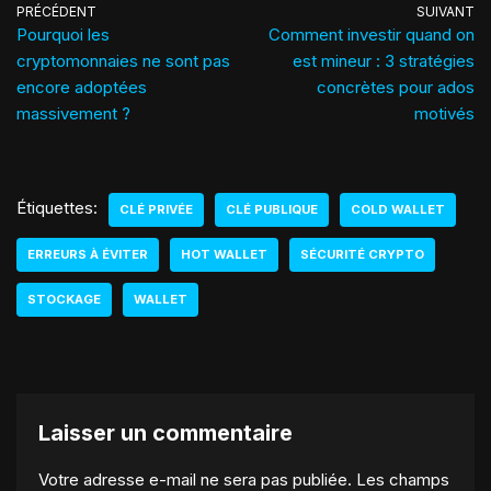
PRÉCÉDENT
SUIVANT
Pourquoi les
Comment investir quand on
cryptomonnaies ne sont pas
est mineur : 3 stratégies
encore adoptées
concrètes pour ados
massivement ?
motivés
Étiquettes:
CLÉ PRIVÉE
CLÉ PUBLIQUE
COLD WALLET
ERREURS À ÉVITER
HOT WALLET
SÉCURITÉ CRYPTO
STOCKAGE
WALLET
Laisser un commentaire
Votre adresse e-mail ne sera pas publiée.
Les champs