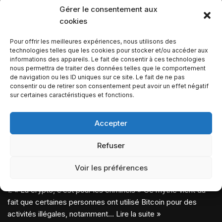
Gérer le consentement aux
cookies
Pour offrir les meilleures expériences, nous utilisons des
technologies telles que les cookies pour stocker et/ou accéder aux
informations des appareils. Le fait de consentir à ces technologies
nous permettra de traiter des données telles que le comportement
de navigation ou les ID uniques sur ce site. Le fait de ne pas
consentir ou de retirer son consentement peut avoir un effet négatif
sur certaines caractéristiques et fonctions.
Accepter
Crypto : 5 idées reçues à
Refuser
déconstruire d’urgence
Voir les préférences
par
Pierre
23 mai 2025
1. « La crypto, c’est pour les criminels » Ce mythe vient du
fait que certaines personnes ont utilisé Bitcoin pour des
activités illégales, notamment…
Lire la suite »